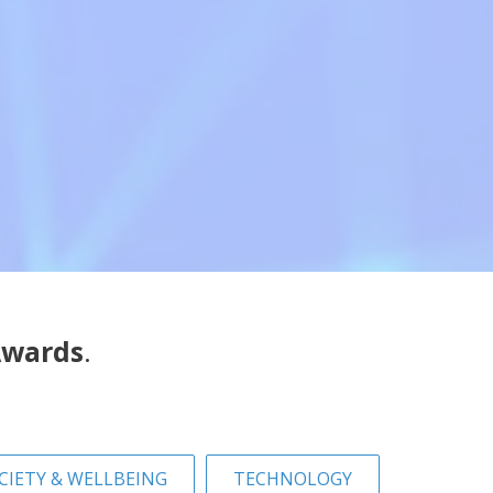
Awards
.
CIETY & WELLBEING
TECHNOLOGY