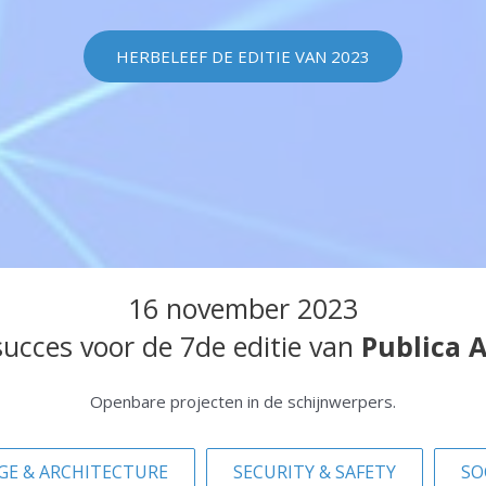
HERBELEEF DE EDITIE VAN 2023
16 november 2023
succes voor de 7de editie van
Publica 
Openbare projecten in de schijnwerpers.
GE & ARCHITECTURE
SECURITY & SAFETY
SO