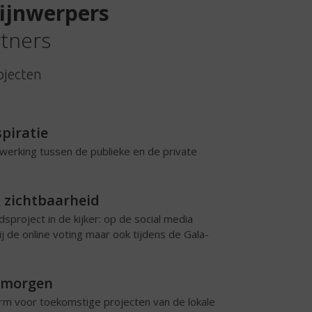
hijnwerpers
rtners
ojecten
piratie
erking tussen de publieke en de private
 zichtbaarheid
sproject in de kijker: op de social media
 de online voting maar ook tijdens de Gala-
r morgen
rm voor toekomstige projecten van de lokale