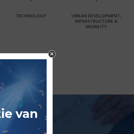
TECHNOLOGY
URBAN DEVELOPMENT,
INFRASTRUCTURE &
MOBILITY
ie van