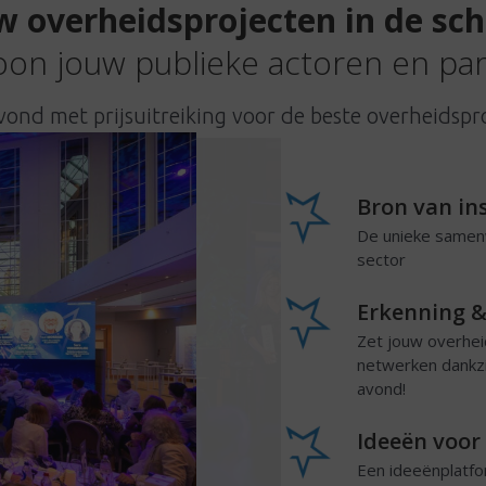
w overheidsprojecten in de sc
on jouw publieke actoren en pa
vond met prijsuitreiking voor de beste overheidspr
Bron van ins
De unieke samenw
sector
Erkenning &
Zet jouw overheid
netwerken dankzij
avond!
Ideeën voo
Een ideeënplatfo