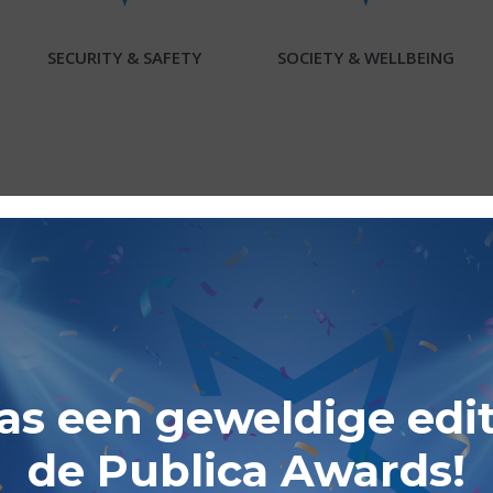
SECURITY & SAFETY
SOCIETY & WELLBEING
ONTDEK DE JURY VAN DE PUBLICA AWARDS 2025
as een geweldige edit
de Publica Awards!