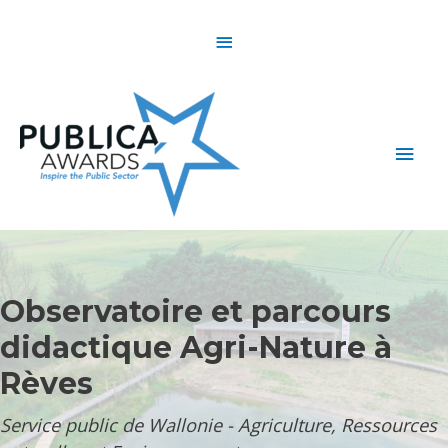
Skip
Above
to
content
Header
Main
Men
Observatoire et parcours
didactique Agri-Nature à
Rèves
Service public de Wallonie - Agriculture, Ressources