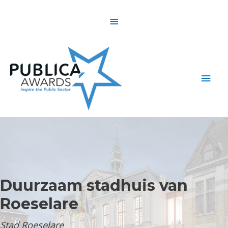
Skip
Above
to
content
Header
Main
Men
Duurzaam stadhuis van
Roeselare
Stad Roeselare