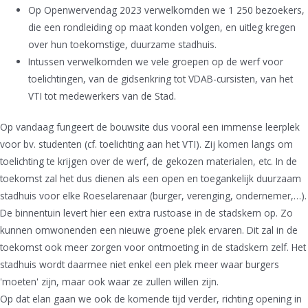
Op Openwervendag 2023 verwelkomden we 1 250 bezoekers,
die een rondleiding op maat konden volgen, en uitleg kregen
over hun toekomstige, duurzame stadhuis.
Intussen verwelkomden we vele groepen op de werf voor
toelichtingen, van de gidsenkring tot VDAB-cursisten, van het
VTI tot medewerkers van de Stad.
Op vandaag fungeert de bouwsite dus vooral een immense leerplek
voor bv. studenten (cf. toelichting aan het VTI). Zij komen langs om
toelichting te krijgen over de werf, de gekozen materialen, etc. In de
toekomst zal het dus dienen als een open en toegankelijk duurzaam
stadhuis voor elke Roeselarenaar (burger, verenging, ondernemer,…).
De binnentuin levert hier een extra rustoase in de stadskern op. Zo
kunnen omwonenden een nieuwe groene plek ervaren. Dit zal in de
toekomst ook meer zorgen voor ontmoeting in de stadskern zelf. Het
stadhuis wordt daarmee niet enkel een plek meer waar burgers
'moeten' zijn, maar ook waar ze zullen willen zijn.
Op dat elan gaan we ook de komende tijd verder, richting opening in