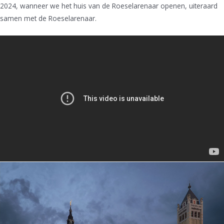
2024, wanneer we het huis van de Roeselarenaar openen, uiteraard
samen met de Roeselarenaar.