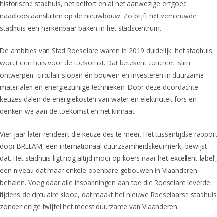
historische stadhuis, het belfort en al het aanwezige erfgoed
naadloos aansluiten op de nieuwbouw. Zo blijft het vernieuwde
stadhuis een herkenbaar baken in het stadscentrum.
De ambities van Stad Roeselare waren in 2019 duidelijk: het stadhuis
wordt een huis voor de toekomst. Dat betekent concreet: slim
ontwerpen, circulair slopen én bouwen en investeren in duurzame
materialen en energiezuinige technieken. Door deze doordachte
keuzes dalen de energiekosten van water en elektriciteit fors en
denken we aan de toekomst en het klimaat.
Vier jaar later rendeert die keuze des te meer. Het tussentijdse rapport
door BREEAM, een internationaal duurzaamheidskeurmerk, bewijst
dat. Het stadhuis ligt nog altijd mooi op koers naar het ‘excellent-label’,
een niveau dat maar enkele openbare gebouwen in Vlaanderen
behalen. Voeg daar alle inspanningen aan toe die Roeselare leverde
tijdens de circulaire sloop, dat maakt het nieuwe Roeselaarse stadhuis
zonder enige twijfel het meest duurzame van Vlaanderen.