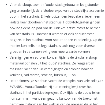
Voor de sloop, toen de 'oude' stadsgebouwen leeg stonden,
ging uitzonderlijk de afstudeerexpo van de stedelijke academie
door in het stadhuis. Enkele duizenden bezoekers liepen een
laatste keer doorheen het stadhuis. Hobbyfotografen gingen
ook nog eens op pad om de 'unieke' laatste foto's te nemen
van het stadhuis. Daarnaast werden er ook speurtochten
opgezet in het stadhuis voor speurhonden in opleiding. Op die
manier kon zelfs het lege stadhuis toch nog voor diverse
groepen in de samenleving een meerwaarde vormen.
Verenigingen en scholen konden tijdens de circulaire sloop
materiaal ophalen uit het 'oude' stadhuis. Ze reageerden
massaal: meer dan 50 verenigingen en scholen haalden
keukens, radiatoren, stoelen, bureaus, … op.
Het toekomstige stadhuis vormt de werkplek van vele collega's
#VANRSL. Vooraf konden zij hun mening kwijt over het
stadhuis in het participatieproject. Ook tijdens de bouw tellen
hun stemmen, want een gezond kantoor van de toekomst
hecht veel belang aan het welzijn van de mensen die in het