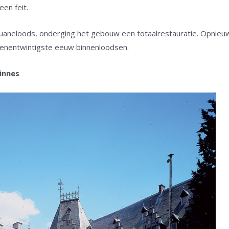
en feit.
douaneloods, onderging het gebouw een totaalrestauratie. Opnieu
enentwintigste eeuw binnenloodsen.
innes