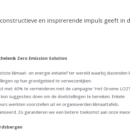
onstructieve en inspirerende impuls geeft in d
helen& Zero Emission Solution
te klimaat- en energie-initiatief ter wereld waarbij duizenden l
lingen op hun grondgebied te verwezenlijken.
stoot met 40% te verminderen met de campagne ‘Het Groene LO2
zij kon suggesties doen om de doelstellingen te bereiken. Enkele
s werkten voorstellen uit en organiseerden klimaattafels.
iseerd. Zo garanderen we een betere toekomst aan onze inwon
ardsbergen