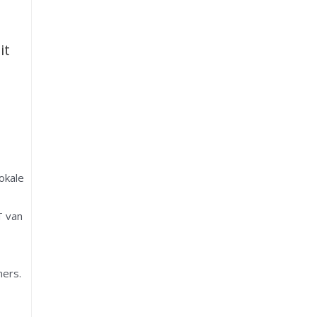
it
okale
T van
ers.