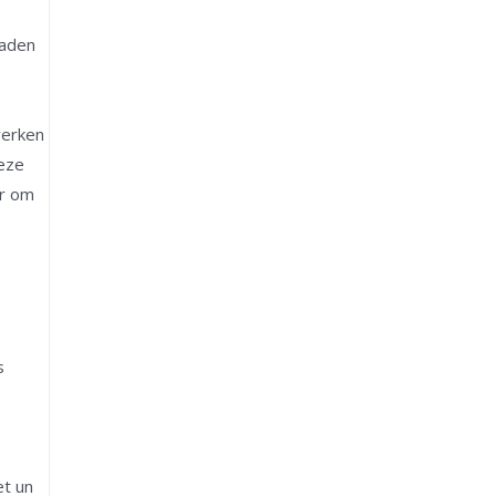
raden
werken
Deze
lr om
s
et un