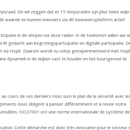
sraad. Dit wil zeggen dat er 15 dorpsraden zijn plus twee wijk
gde waarde en kunnen inwoners via dit bewonersplatform actief
icipatie in de dorpen via deze raden. In de toekomst willen we 
rdt gedacht aan begrotingsparticipatie en digitale participatie. 
urt via Hoplr. Daarom wordt nu volop geëxperimenteerd met Hop
ane dynamiek in de wijken vast te houden en het buurtgevoel te
 au cours de ces derniers mois surn le plan de la sécurité avec le
ngements nous obligent à penser différemment et à revoir notre
ensibles. ISO27001 est une norme internationale de système de
fication. Cette démarche est donc très innovante pour le secteur 