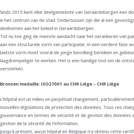
Sinds 2015 kent elke deelgemeente van Geraardsbergen een dorp
in het centrum van de stad. Ondertussen zijn die al een gevesti
deelnemen aan het beleid in Geraardsbergen.
Tot nu toe ging de meeste aandacht naar het verankeren van part
aan een structurele vorm van participatie. In een verdere fase wo
laatste vorm moet vooral de jonge bevolking bereiken en gebe
laagdrempeliger te werken. Het is een handige tool om de ontst
versterken.
Bronzen medaille: ISO27001 au CHR Liège – CHR Liège
L’hôpital est un milieu en perpétuel changement, particulièrement
nouvelles législations de protection des données. Tous ces cha
gouvernance en termes de sécurité et de gestion des données s
gestion de la sécurité de l’information.
Jusqu’à présent, aucun hôpital en Belgique n’a obtenu cette certi