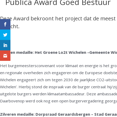
Publica Award Goed Bestuur
Deze Award bekroont het project dat de meest c
opzicht.
Gouden medaille: Het Groene Lo2t Wichelen –Gemeente Wic
Het burgemeestersconvenant voor klimaat en energie is het groots
en regionale overheden zich engageren om de Europese doelstel
Wichelen engageert zich om tegen 2030 de jaarlijkse CO2-uit
Wichelen’. Hierbij stond de inspraak van de burger centraal: hij/
uitgelote burgers werden klimaatambassadeur. Deze ambassadeur
Daarbovenop werd ook nog een open burgervergadering georgan
Zilveren medaille: Dorpsraad Geraardsbergen – Stad Gera