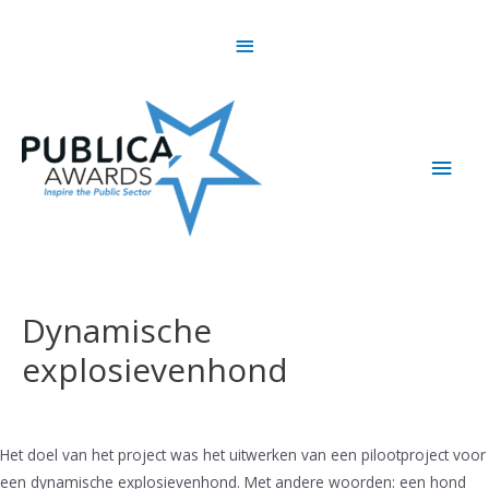
Skip
Above
to
content
Header
Main
Men
Dynamische
explosievenhond
Het doel van het project was het uitwerken van een pilootproject voor
een dynamische explosievenhond. Met andere woorden: een hond