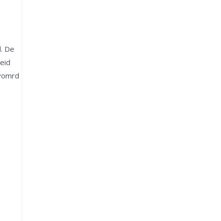
d. De
eid
evomrd