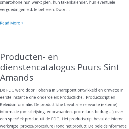
smartphone hun werktijden, hun takenkalender, hun eventuele
vergoedingen e.d. te beheren. Door …
Samen
Read More »
Sneller
Slimmer
Platform
as
Producten- en
a
dienstencatalogus Puurs-Sint-
Service
Amands
De PDC werd door Tobania in Sharepoint ontwikkeld en omvatte in
eerste instantie drie onderdelen: Productfiche, Productscript en
Beleidsinformatie. De productfiche bevat alle relevante (externe)
informatie (omschrijving, voorwaarden, procedure, bedrag …) over
een specifiek product uit de PDC. Het productscript bevat de interne
werkwijze (proces/procedure) rond het product. De beleidsinformatie