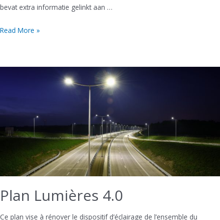
bevat extra informatie gelinkt aan …
Producten-
Read More »
en
dienstencatalogus
Puurs-
Sint-
Amands
Plan Lumières 4.0
Ce plan vise à rénover le dispositif d’éclairage de l’ensemble du