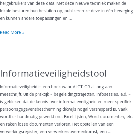
hergebruikers van deze data. Met deze nieuwe techniek maken de
lokale besturen hun besluiten op, publiceren ze deze in één beweging
en kunnen andere toepassingen en …
Lokale
Read More »
Besluiten
als
geLinkte
(Open)
Data
Informatieveiligheidstool
Informatieveiligheid is een boek waar V-ICT-OR al lang aan
meeschrijft. Uit de praktijk – begeleidingstrajecten, infosessies, e.d. –
is gebleken dat de kennis over informatieveiligheid en meer specifiek
persoonsgegevensbescherming dikwijls nogal versnipperd is. Vaak
wordt er handmatig gewerkt met Excel-lijsten, Word-documenten, etc.
en raken losse documenten verloren. Het opstellen van een
verwerkingsregister, een verwerkersovereenkomst, een …