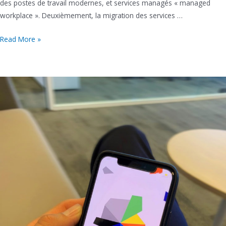
des postes de travail modernes, et services managés « managed
workplace ». Deuxièmement, la migration des services …
Transformation
Read More »
Digitale
de
la
commune
d’Esneux