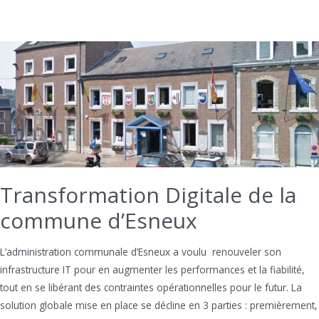
van
verkeersveiligheid
door
machine
learning
Transformation Digitale de la
commune d’Esneux
L’administration communale d’Esneux a voulu renouveler son
infrastructure IT pour en augmenter les performances et la fiabilité,
tout en se libérant des contraintes opérationnelles pour le futur. La
solution globale mise en place se décline en 3 parties : premièrement,