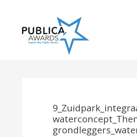
Skip
to
content
9_Zuidpark_integraa
waterconcept_Them
grondleggers_wate