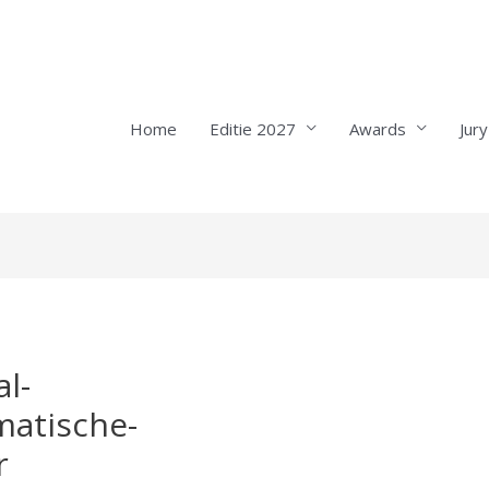
Home
Editie 2027
Awards
Jury
l-
atische-
r