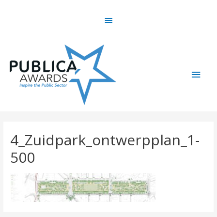
Skip
Above
to
content
Header
Main
Men
4_Zuidpark_ontwerpplan_1-
500