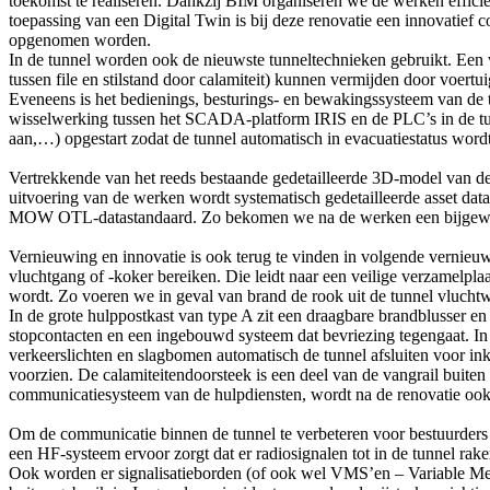
toekomst te realiseren. Dankzij BIM organiseren we de werken efficië
toepassing van een Digital Twin is bij deze renovatie een innovatief c
opgenomen worden.
In de tunnel worden ook de nieuwste tunneltechnieken gebruikt. Een
tussen file en stilstand door calamiteit) kunnen vermijden door voertu
Eveneens is het bedienings, besturings- en bewakingssysteem van de t
wisselwerking tussen het SCADA-platform IRIS en de PLC’s in de tunn
aan,…) opgestart zodat de tunnel automatisch in evacuatiestatus word
Vertrekkende van het reeds bestaande gedetailleerde 3D-model van de 
uitvoering van de werken wordt systematisch gedetailleerde asset data 
MOW OTL-datastandaard. Zo bekomen we na de werken een bijgewerkte
Vernieuwing en innovatie is ook terug te vinden in volgende vernie
vluchtgang of -koker bereiken. Die leidt naar een veilige verzamelplaa
wordt. Zo voeren we in geval van brand de rook uit de tunnel vlucht
In de grote hulppostkast van type A zit een draagbare brandblusser e
stopcontacten en een ingebouwd systeem dat bevriezing tegengaat. In d
verkeerslichten en slagbomen automatisch de tunnel afsluiten voor i
voorzien. De calamiteitendoorsteek is een deel van de vangrail buiten
communicatiesysteem van de hulpdiensten, wordt na de renovatie ook 
Om de communicatie binnen de tunnel te verbeteren voor bestuurders w
een HF-systeem ervoor zorgt dat er radiosignalen tot in de tunnel ra
Ook worden er signalisatieborden (of ook wel VMS’en – Variable Mes