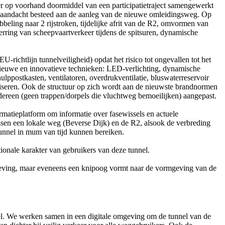
 op voorhand doormiddel van een participatietraject samengewerkt
 aandacht besteed aan de aanleg van de nieuwe omleidingsweg. Op
eling naar 2 rijstroken, tijdelijke afrit van de R2, omvormen van
perring van scheepvaartverkeer tijdens de spitsuren, dynamische
-richtlijn tunnelveiligheid) opdat het risico tot ongevallen tot het
ieuwe en innovatieve technieken: LED-verlichting, dynamische
lppostkasten, ventilatoren, overdrukventilatie, bluswaterreservoir
liseren. Ook de structuur op zich wordt aan de nieuwste brandnormen
ereen (geen trappen/dorpels die vluchtweg bemoeilijken) aangepast.
rmatieplatform om informatie over fasewissels en actuele
ussen een lokale weg (Beverse Dijk) en de R2, alsook de verbreding
 tunnel in mum van tijd kunnen bereiken.
onale karakter van gebruikers van deze tunnel.
eving, maar eveneens een knipoog vormt naar de vormgeving van de
el. We werken samen in een digitale omgeving om de tunnel van de