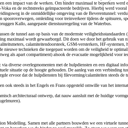
en een impact van de werken. Om hinder maximaal te beperken werd er
ka en de rechtstreeks geïmpacteerde bedrijven. Hierbij werd vooral
leidingsweg in de onmiddellijke omgeving van de Beverentunnel: verdubb
an spooroverwegen, omleiding voor treinverkeer tijdens de spitsuren, s
sbruggen Kallo, aangepaste dienstuurregeling van de Waterbus.
passen de tunnel aan op basis van de modernste veiligheidsstandaarden (EU
ning maximaal wordt gewaarborgd. Dit doen we door het gebruik van n
liteitsmeters, calamiteitendoorsteek, GSM-versterkers, HF-systemen, hu
 de nieuwe technieken die toegepast worden om de veiligheid te optima
eg als apart compartiment) alsook de evacuatie mogelijkheid voor ied
: via diverse overlegmomenten met de hulpdiensten en een digitaal info
actuele situatie op de hoogte gehouden. De aanleg van een verbinding t
zorgde ervoor dat de hulpdiensten bij filevorming/calamiteiten steeds de
 ook steeds in het Engels en Frans opgesteld omwille van het internati
sch architecturaal ontwerp, dat nauw aansluit met de huidige vormg
eugelmuren).
tion Modelling. Samen met alle partners bouwden we een virtuele tunn