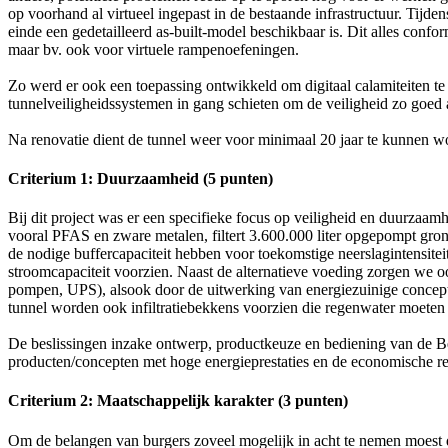
op voorhand al virtueel ingepast in de bestaande infrastructuur. Tijde
einde een gedetailleerd as-built-model beschikbaar is. Dit alles co
maar bv. ook voor virtuele rampenoefeningen.
Zo werd er ook een toepassing ontwikkeld om digitaal calamiteiten t
tunnelveiligheidssystemen in gang schieten om de veiligheid zo goed a
Na renovatie dient de tunnel weer voor minimaal 20 jaar te kunnen w
Criterium 1: Duurzaamheid (5 punten)
Bij dit project was er een specifieke focus op veiligheid en duurzaam
vooral PFAS en zware metalen, filtert 3.600.000 liter opgepompt gr
de nodige buffercapaciteit hebben voor toekomstige neerslagintensite
stroomcapaciteit voorzien. Naast de alternatieve voeding zorgen we o
pompen, UPS), alsook door de uitwerking van energiezuinige concep
tunnel worden ook infiltratiebekkens voorzien die regenwater moete
De beslissingen inzake ontwerp, productkeuze en bediening van de Be
producten/concepten met hoge energieprestaties en de economische r
Criterium 2: Maatschappelijk karakter (3 punten)
Om de belangen van burgers zoveel mogelijk in acht te nemen moest 