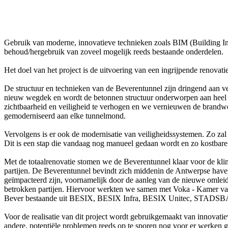
Gebruik van moderne, innovatieve technieken zoals BIM (Building In
behoud/hergebruik van zoveel mogelijk reeds bestaande onderdelen.
Het doel van het project is de uitvoering van een ingrijpende renovat
De structuur en technieken van de Beverentunnel zijn dringend aan ve
nieuw wegdek en wordt de betonnen structuur onderworpen aan heel wa
zichtbaarheid en veiligheid te verhogen en we vernieuwen de brandwe
gemoderniseerd aan elke tunnelmond.
Vervolgens is er ook de modernisatie van veiligheidssystemen. Zo zal 
Dit is een stap die vandaag nog manueel gedaan wordt en zo kostbare t
Met de totaalrenovatie stomen we de Beverentunnel klaar voor de klim
partijen. De Beverentunnel bevindt zich middenin de Antwerpse have
geïmpacteerd zijn, voornamelijk door de aanleg van de nieuwe omle
betrokken partijen. Hiervoor werkten we samen met Voka ‑ Kamer v
Bever bestaande uit BESIX, BESIX Infra, BESIX Unitec, 
Voor de realisatie van dit project wordt gebruikgemaakt van innova
andere, potentiële problemen reeds op te sporen nog voor er werken 