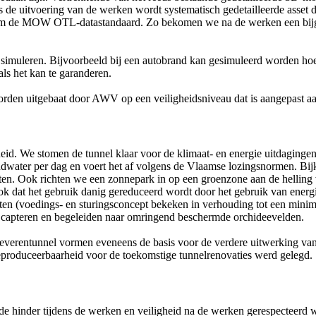
ns de uitvoering van de werken wordt systematisch gedetailleerde asset 
nform de MOW OTL-datastandaard. Zo bekomen we na de werken een bijge
e simuleren. Bijvoorbeeld bij een autobrand kan gesimuleerd worden ho
ls het kan te garanderen.
orden uitgebaat door AWV op een veiligheidsniveau dat is aangepast aa
heid. We stomen de tunnel klaar voor de klimaat- en energie uitdagingen
ondwater per dag en voert het af volgens de Vlaamse lozingsnormen. B
iten. Ook richten we een zonnepark in op een groenzone aan de helling
ok dat het gebruik danig gereduceerd wordt door het gebruik van energi
ten (voedings- en sturingsconcept bekeken in verhouding tot een min
n capteren en begeleiden naar omringend beschermde orchideevelden.
verentunnel vormen eveneens de basis voor de verdere uitwerking van 
eproduceerbaarheid voor de toekomstige tunnelrenovaties werd gelegd.
de hinder tijdens de werken en veiligheid na de werken gerespecteer