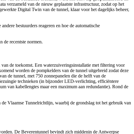
data verzameld van de nieuw geplaatste infrastructuur, zodat op het
werkte Digital Twin van de tunnel, klaar voor het dagelijks beheer,
e andere bestuurders reageren en hoe de automatische
n de recentste normen.
 van de toekomst. Een waterzuiveringsinstallatie met filtering voor
ijkomend worden de pompkelders van de tunnel uitgebreid zodat deze
 van de tunnel, met 750 zonnepanelen die de helft van de
ezuingie technieken (in bijzonder LED-verlichting, efficiëntere
imum van kabellengtes maar een maximum aan redundantie). Rond de
de Vlaamse Tunnelrichtlijn, waarbij de grondslag tot het gebruik van
d worden. De Beverentunnel bevindt zich middenin de Antwerpse