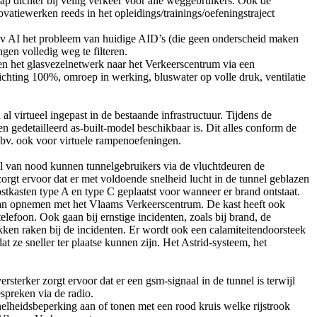
p dichter bij veilig verkeer voor alle weggebruikers. Ook de
ovatiewerken reeds in het opleidings/trainings/oefeningstraject
mbv AI het probleem van huidige AID’s (die geen onderscheid maken
gen volledig weg te filteren.
en het glasvezelnetwerk naar het Verkeerscentrum via een
chting 100%, omroep in werking, bluswater op volle druk, ventilatie
 virtueel ingepast in de bestaande infrastructuur. Tijdens de
n gedetailleerd as-built-model beschikbaar is. Dit alles conform de
bv. ook voor virtuele rampenoefeningen.
l van nood kunnen tunnelgebruikers via de vluchtdeuren de
zorgt ervoor dat er met voldoende snelheid lucht in de tunnel geblazen
tkasten type A en type C geplaatst voor wanneer er brand ontstaat.
t kan opnemen met het Vlaams Verkeerscentrum. De kast heeft ook
lefoon. Ook gaan bij ernstige incidenten, zoals bij brand, de
ken raken bij de incidenten. Er wordt ook een calamiteitendoorsteek
 ze sneller ter plaatse kunnen zijn. Het Astrid-systeem, het
erker zorgt ervoor dat er een gsm-signaal in de tunnel is terwijl
espreken via de radio.
heidsbeperking aan of tonen met een rood kruis welke rijstrook