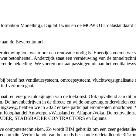
formation Modelling), Digital Twins en de MOW OTL datastandaard om 
ie aan de Beverentunnel.
rnieuwing toe, waardoor een renovatie nodig is. Enerzijds voeren we st
t betonherstel. Anderzijds staat een vernieuwing van de tunneltechni
rende bekleding. We voeren ook aanpassingen uit aan het ventilatiesyst
bij brand het ventilatiesysteem, omroepsysteem, vluchtwegsignalisatie e
ijd verloren gaat.
aat- en energie-uitdagingen van de toekomst. Ook opvallend aan dit pr
n. De havenbedrijven in de directe en wijde omgeving ondervinden een
idingsweg, hebben we in 2022 enkele participatiemomenten doorlopen
an Koophandel Antwerpen‑Waasland en Alfaport-Voka. De renovatie z
STADSBADER, STADSBADER CONTRACTORS en Equans.
tieve computertechnieken. Zo wordt BIM gebruikt om een zeer gedetail
gedaan zijn. Vertrekkende van het reeds bestaande gedetailleerde 3D-m