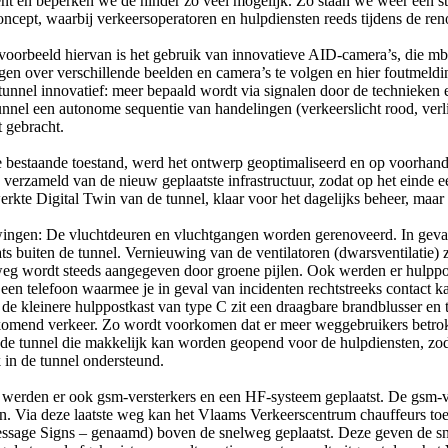
nt en beperken we de hinder zo veel mogelijk. Zo staan we weer een sta
oncept, waarbij verkeersoperatoren en hulpdiensten reeds tijdens de ren
 voorbeeld hiervan is het gebruik van innovatieve AID-camera’s, die 
igen over verschillende beelden en camera’s te volgen en hier foutmeldin
unnel innovatief: meer bepaald wordt via signalen door de technieken 
el een autonome sequentie van handelingen (verkeerslicht rood, verli
t gebracht.
bestaande toestand, werd het ontwerp geoptimaliseerd en op voorhand al
verzameld van de nieuw geplaatste infrastructuur, zodat op het einde ee
 Digital Twin van de tunnel, klaar voor het dagelijks beheer, maar 
uwingen: De vluchtdeuren en vluchtgangen worden gerenoveerd. In geva
ts buiten de tunnel. Vernieuwing van de ventilatoren (dwarsventilatie) 
weg wordt steeds aangegeven door groene pijlen. Ook werden er hulppos
n een telefoon waarmee je in geval van incidenten rechtstreeks contac
e kleinere hulppostkast van type C zit een draagbare brandblusser en te
nkomend verkeer. Zo wordt voorkomen dat er meer weggebruikers betrok
 de tunnel die makkelijk kan worden geopend voor de hulpdiensten, zodat
in de tunnel ondersteund.
erden er ook gsm-versterkers en een HF-systeem geplaatst. De gsm-verst
ken. Via deze laatste weg kan het Vlaams Verkeerscentrum chauffeurs to
sage Signs – genaamd) boven de snelweg geplaatst. Deze geven de snel