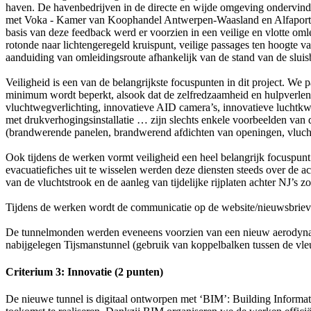
haven. De havenbedrijven in de directe en wijde omgeving ondervind
met Voka ‑ Kamer van Koophandel Antwerpen‑Waasland en Alfaport-Vo
basis van deze feedback werd er voorzien in een veilige en vlotte om
rotonde naar lichtengeregeld kruispunt, veilige passages ten hoogte v
aanduiding van omleidingsroute afhankelijk van de stand van de slui
Veiligheid is een van de belangrijkste focuspunten in dit project. We 
minimum wordt beperkt, alsook dat de zelfredzaamheid en hulpverle
vluchtwegverlichting, innovatieve AID camera’s, innovatieve luchtkwa
met drukverhogingsinstallatie … zijn slechts enkele voorbeelden van
(brandwerende panelen, brandwerend afdichten van openingen, vluchtw
Ook tijdens de werken vormt veiligheid een heel belangrijk focuspunt
evacuatiefiches uit te wisselen werden deze diensten steeds over de 
van de vluchtstrook en de aanleg van tijdelijke rijplaten achter NJ’s 
Tijdens de werken wordt de communicatie op de website/nieuwsbrieven
De tunnelmonden werden eveneens voorzien van een nieuw aerodynami
nabijgelegen Tijsmanstunnel (gebruik van koppelbalken tussen de vl
Criterium 3: Innovatie (2 punten)
De nieuwe tunnel is digitaal ontworpen met ‘BIM’: Building Informa