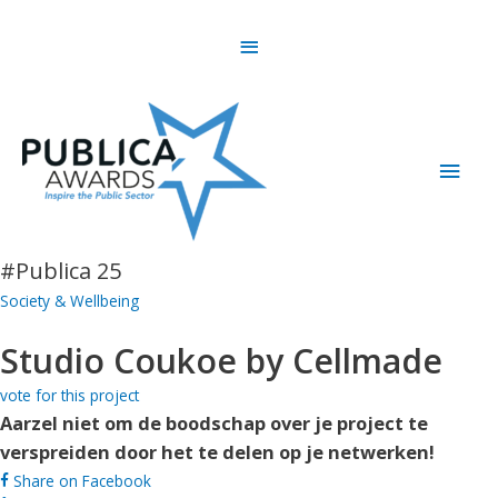
Skip
Above
to
content
Header
Main
Men
#Publica
25
Society & Wellbeing
Studio Coukoe by Cellmade
vote for this project
Aarzel niet om de boodschap over je project te
verspreiden door het te delen op je netwerken!
Share on Facebook