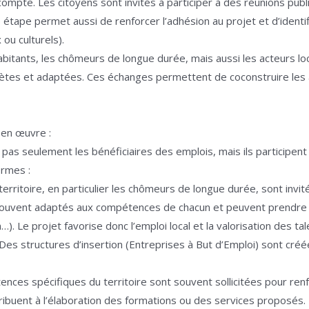
en compte. Les citoyens sont invités à participer à des réunions p
 étape permet aussi de renforcer l’adhésion au projet et d’identif
 ou culturels).
habitants, les chômeurs de longue durée, mais aussi les acteurs loc
rètes et adaptées. Ces échanges permettent de coconstruire les 
e en œuvre :
nt pas seulement les bénéficiaires des emplois, mais ils participe
ormes :
erritoire, en particulier les chômeurs de longue durée, sont invités
souvent adaptés aux compétences de chacun et peuvent prendre d
. Le projet favorise donc l’emploi local et la valorisation des tal
Des structures d’insertion (Entreprises à But d’Emploi) sont créée
ences spécifiques du territoire sont souvent sollicitées pour ren
ribuent à l’élaboration des formations ou des services proposés.