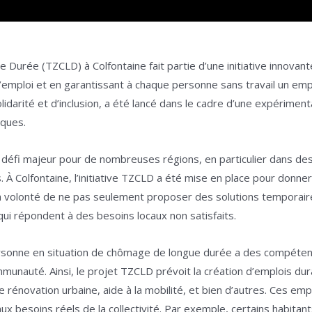
 Durée (TZCLD) à Colfontaine fait partie d’une initiative innovan
’emploi et en garantissant à chaque personne sans travail un em
lidarité et d’inclusion, a été lancé dans le cadre d’une expérimen
iques.
éfi majeur pour de nombreuses régions, en particulier dans de
s. À Colfontaine, l’initiative TZCLD a été mise en place pour donn
a volonté de ne pas seulement proposer des solutions temporaire
ui répondent à des besoins locaux non satisfaits.
rsonne en situation de chômage de longue durée a des compétenc
communauté. Ainsi, le projet TZCLD prévoit la création d’emplois du
 rénovation urbaine, aide à la mobilité, et bien d’autres. Ces e
 besoins réels de la collectivité. Par exemple, certains habitant