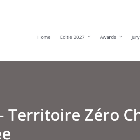
Home
Editie 2027
Awards
Jury
– Territoire Zéro 
ée