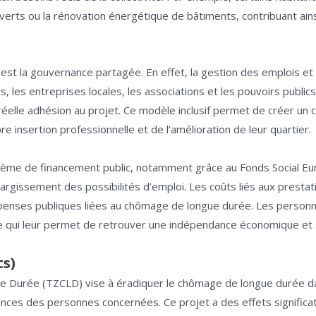
erts ou la rénovation énergétique de bâtiments, contribuant ain
 est la gouvernance partagée. En effet, la gestion des emplois e
, les entreprises locales, les associations et les pouvoirs public
réelle adhésion au projet. Ce modèle inclusif permet de créer un c
insertion professionnelle et de l’amélioration de leur quartier.
tème de financement public, notamment grâce au Fonds Social Europ
élargissement des possibilités d’emploi. Les coûts liés aux presta
épenses publiques liées au chômage de longue durée. Les person
 ce qui leur permet de retrouver une indépendance économique et 
ts)
e Durée (TZCLD) vise à éradiquer le chômage de longue durée da
s des personnes concernées. Ce projet a des effets significatifs