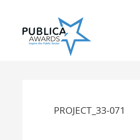
Skip
to
content
PROJECT_33-071