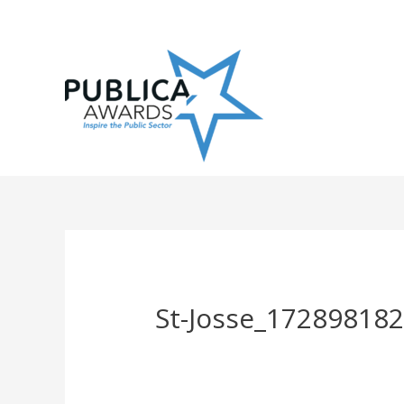
Skip
to
content
St-Josse_17289818