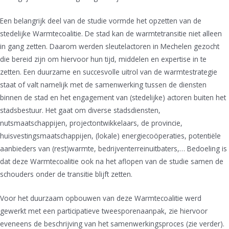
Een belangrijk deel van de studie vormde het opzetten van de
stedelijke Warmtecoalitie. De stad kan de warmtetransitie niet alleen
in gang zetten. Daarom werden sleutelactoren in Mechelen gezocht
die bereid zijn om hiervoor hun tijd, middelen en expertise in te
zetten. Een duurzame en succesvolle uitrol van de warmtestrategie
staat of valt namelijk met de samenwerking tussen de diensten
binnen de stad en het engagement van (stedelijke) actoren buiten het
stadsbestuur. Het gaat om diverse stadsdiensten,
nutsmaatschappijen, projectontwikkelaars, de provincie,
huisvestingsmaatschappijen, (lokale) energiecoöperaties, potentiële
aanbieders van (rest)warmte, bedrijventerreinuitbaters,… Bedoeling is
dat deze Warmtecoalitie ook na het aflopen van de studie samen de
schouders onder de transitie blijft zetten.
Voor het duurzaam opbouwen van deze Warmtecoalitie werd
gewerkt met een participatieve tweesporenaanpak, zie hiervoor
eveneens de beschrijving van het samenwerkingsproces (zie verder).