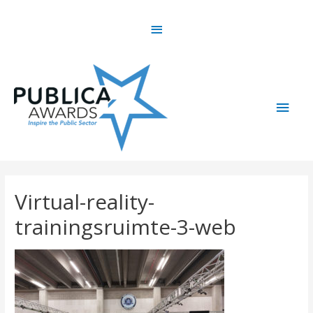
Skip
Above
to
content
Header
Main
Men
Virtual-reality-
trainingsruimte-3-web