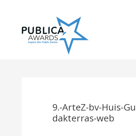
Skip
to
content
9.-ArteZ-bv-Huis-Gu
dakterras-web