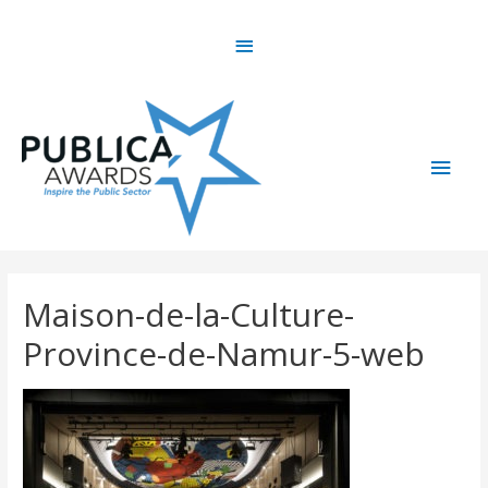
Skip
Above
to
content
Header
Main
Men
Maison-de-la-Culture-
Province-de-Namur-5-web