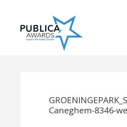
Skip
to
content
GROENINGEPARK_ST
Caneghem-8346-w