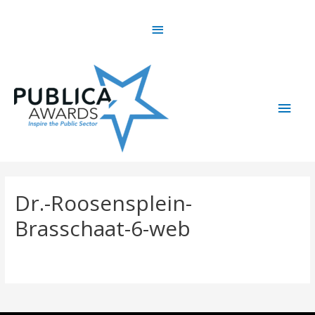
Skip
Above
to
content
Header
Main
Men
Dr.-Roosensplein-
Brasschaat-6-web