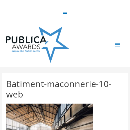
Skip
Above
to
content
Header
Main
Men
Batiment-maconnerie-10-
web