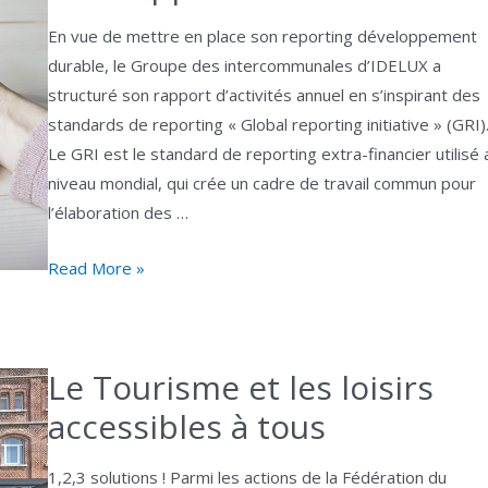
En vue de mettre en place son reporting développement
durable, le Groupe des intercommunales d’IDELUX a
structuré son rapport d’activités annuel en s’inspirant des
standards de reporting « Global reporting initiative » (GRI)
Le GRI est le standard de reporting extra-financier utilisé 
niveau mondial, qui crée un cadre de travail commun pour
l’élaboration des …
Mise
Read More »
en
place
d’un
Le Tourisme et les loisirs
reporting
développement
accessibles à tous
durable
1,2,3 solutions ! Parmi les actions de la Fédération du