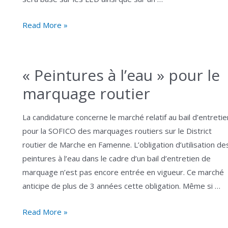
Plan
Read More »
Lumières
4.0
:
« Peintures à l’eau » pour le
Les
marquage routier
autoroutes
wallonnes
La candidature concerne le marché relatif au bail d’entretie
entrent
pour la SOFICO des marquages routiers sur le District
dans
routier de Marche en Famenne. L’obligation d’utilisation de
le
peintures à l’eau dans le cadre d’un bail d’entretien de
futur
marquage n’est pas encore entrée en vigueur. Ce marché
anticipe de plus de 3 années cette obligation. Même si …
« Peintures
Read More »
à