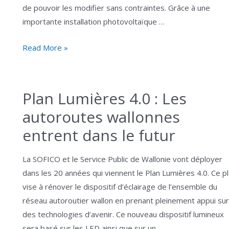
de pouvoir les modifier sans contraintes. Grâce à une
importante installation photovoltaïque …
GOUJONS
Read More »
–
Logements
et
Plan Lumières 4.0 : Les
CSSI
autoroutes wallonnes
(centre
entrent dans le futur
social
et
de
La SOFICO et le Service Public de Wallonie vont déployer
santé
dans les 20 années qui viennent le Plan Lumières 4.0. Ce p
intégré)
vise à rénover le dispositif d’éclairage de l’ensemble du
réseau autoroutier wallon en prenant pleinement appui sur
des technologies d’avenir. Ce nouveau dispositif lumineux
sera basé sur les LED ainsi que sur un …