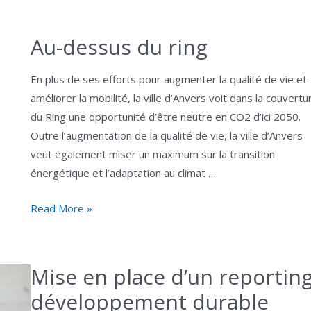
l’eau »
pour
Au-dessus du ring
le
marquage
En plus de ses efforts pour augmenter la qualité de vie et
routier
améliorer la mobilité, la ville d’Anvers voit dans la couvertu
du Ring une opportunité d’être neutre en CO2 d’ici 2050.
Outre l’augmentation de la qualité de vie, la ville d’Anvers
veut également miser un maximum sur la transition
énergétique et l’adaptation au climat …
Au-
Read More »
dessus
du
ring
Mise en place d’un reportin
développement durable