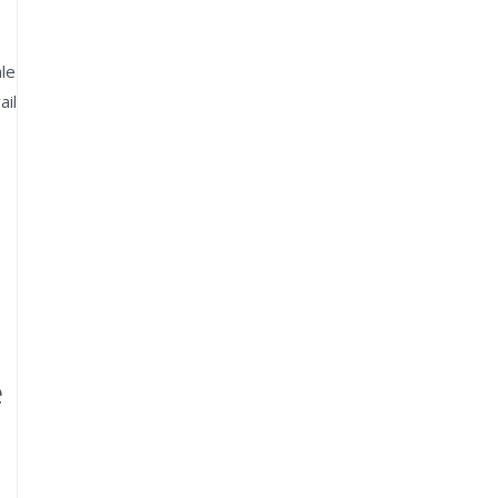
le
ail
e