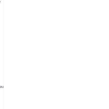
e
 au