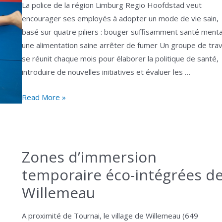
La police de la région Limburg Regio Hoofdstad veut
encourager ses employés à adopter un mode de vie sain,
basé sur quatre piliers : bouger suffisamment santé menta
une alimentation saine arrêter de fumer Un groupe de trav
se réunit chaque mois pour élaborer la politique de santé,
introduire de nouvelles initiatives et évaluer les …
FIT@lrh
Read More »
–
travailler
ensemble
pour
Zones d’immersion
un
temporaire éco-intégrées d
mode
Willemeau
de
vie
A proximité de Tournai, le village de Willemeau (649
sain