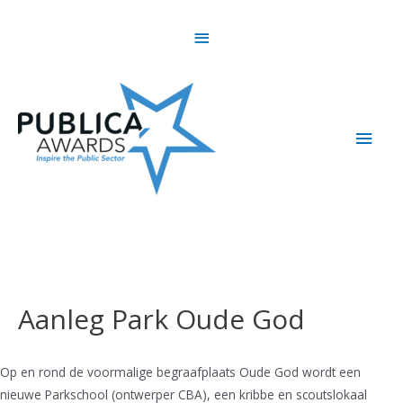
Skip
Above
to
content
Header
Main
Men
Aanleg Park Oude God
Op en rond de voormalige begraafplaats Oude God wordt een
nieuwe Parkschool (ontwerper CBA), een kribbe en scoutslokaal