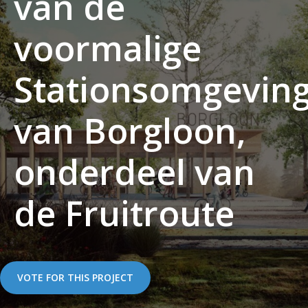
van de
voormalige
Stationsomgevin
van Borgloon,
onderdeel van
de Fruitroute
VOTE FOR THIS PROJECT