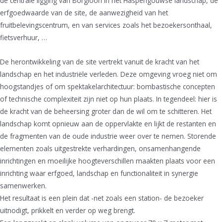
de centrale ligging van Borgloon in het Haspengouwse landschap, de
erfgoedwaarde van de site, de aanwezigheid van het
fruitbelevingscentrum, en van services zoals het bezoekersonthaal,
fietsverhuur, …
De herontwikkeling van de site vertrekt vanuit de kracht van het
landschap en het industriële verleden. Deze omgeving vroeg niet om
hoogstandjes of om spektakelarchitectuur: bombastische concepten
of technische complexiteit zijn niet op hun plaats. In tegendeel: hier is
de kracht van de beheersing groter dan de wil om te schitteren. Het
landschap komt opnieuw aan de oppervlakte en lijkt de restanten en
de fragmenten van de oude industrie weer over te nemen. Storende
elementen zoals uitgestrekte verhardingen, onsamenhangende
inrichtingen en moeilijke hoogteverschillen maakten plaats voor een
inrichting waar erfgoed, landschap en functionaliteit in synergie
samenwerken.
Het resultaat is een plein dat -net zoals een station- de bezoeker
uitnodigt, prikkelt en verder op weg brengt.