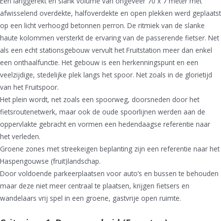
Een langgerekt en slank volume van ongeveer 70 x 7 meter met
afwisselend overdekte, halfoverdekte en open plekken werd geplaatst
op een licht verhoogd betonnen perron. De ritmiek van de slanke
haute kolommen versterkt de ervaring van de passerende fietser. Net
als een echt stationsgebouw vervult het Fruitstation meer dan enkel
een onthaalfunctie. Het gebouw is een herkenningspunt en een
veelzijdige, stedelijke plek langs het spoor. Net zoals in de glorietijd
van het Fruitspoor.
Het plein wordt, net zoals een spoorweg, doorsneden door het
fietsroutenetwerk, maar ook de oude spoorlijnen werden aan de
oppervlakte gebracht en vormen een hedendaagse referentie naar
het verleden.
Groene zones met streekeigen beplanting zijn een referentie naar het
Haspengouwse (fruit)landschap.
Door voldoende parkeerplaatsen voor auto’s en bussen te behouden
maar deze niet meer centraal te plaatsen, krijgen fietsers en
wandelaars vrij spel in een groene, gastvrije open ruimte.