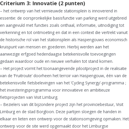
Criterium 3: Innovatie (2 punten)
– het ontwerp van het vernieuwde stationsplein is innoverend in
essentie: de oorspronkelijke basisfunctie van parking werd uitgebreid
en aangevuld met functies zoals onthaal, informatie, uitnodiging tot
verkenning en tot ontmoeting en dat in een context die vertrekt vanuit
de historische rol van het stationsplein als Haspengouws economisch
kruispunt van mensen en goederen. Hierbij werden aan het
aanwezige erfgoed hedendaagse betekenisvolle toevoegingen
gedaan waardoor oude en nieuwe verhalen tot stand komen.
– Het project vormt het toonaangevende pilootproject in de realisatie
van de ‘Fruitroute’ doorheen het terroir van Haspengouw, één van de
betekenisvolle fietsbelevingen van het ’Cycling Synergy’-programma ;
het investeringsprogramma voor innovatieve en ambitieuze
fietsprojecten van Visit Limburg.
– Bezielers van dit bijzondere project zijn het provinciebestuur, Visit
Limburg en de stad Borgloon. Deze partijen sloegen de handen in
elkaar en lieten een ontwerp voor de stationsomgeving opmaken. Het
ontwerp voor de site werd opgemaakt door het Limburgse