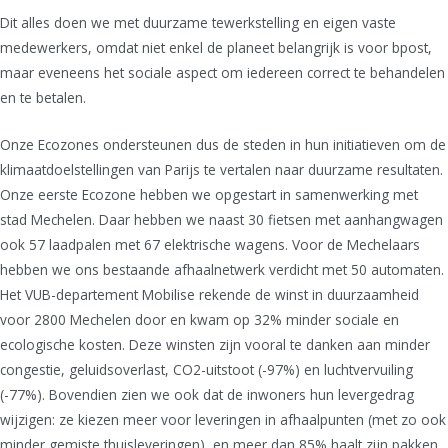
Dit alles doen we met duurzame tewerkstelling en eigen vaste
medewerkers, omdat niet enkel de planeet belangrijk is voor bpost,
maar eveneens het sociale aspect om iedereen correct te behandelen
en te betalen.
Onze Ecozones ondersteunen dus de steden in hun initiatieven om de
klimaatdoelstellingen van Parijs te vertalen naar duurzame resultaten.
Onze eerste Ecozone hebben we opgestart in samenwerking met
stad Mechelen. Daar hebben we naast 30 fietsen met aanhangwagen
ook 57 laadpalen met 67 elektrische wagens. Voor de Mechelaars
hebben we ons bestaande afhaalnetwerk verdicht met 50 automaten.
Het VUB-departement Mobilise rekende de winst in duurzaamheid
voor 2800 Mechelen door en kwam op 32% minder sociale en
ecologische kosten. Deze winsten zijn vooral te danken aan minder
congestie, geluidsoverlast, CO2-uitstoot (-97%) en luchtvervuiling
(-77%). Bovendien zien we ook dat de inwoners hun levergedrag
wijzigen: ze kiezen meer voor leveringen in afhaalpunten (met zo ook
minder gemiste thuisleveringen), en meer dan 85% haalt zijn pakken