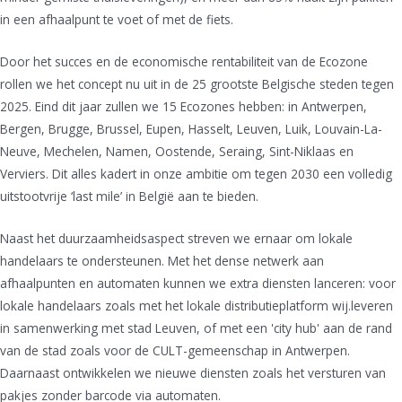
in een afhaalpunt te voet of met de fiets.
Door het succes en de economische rentabiliteit van de Ecozone
rollen we het concept nu uit in de 25 grootste Belgische steden tegen
2025. Eind dit jaar zullen we 15 Ecozones hebben: in Antwerpen,
Bergen, Brugge, Brussel, Eupen, Hasselt, Leuven, Luik, Louvain-La-
Neuve, Mechelen, Namen, Oostende, Seraing, Sint-Niklaas en
Verviers. Dit alles kadert in onze ambitie om tegen 2030 een volledig
uitstootvrije ‘last mile’ in België aan te bieden.
Naast het duurzaamheidsaspect streven we ernaar om lokale
handelaars te ondersteunen. Met het dense netwerk aan
afhaalpunten en automaten kunnen we extra diensten lanceren: voor
lokale handelaars zoals met het lokale distributieplatform wij.leveren
in samenwerking met stad Leuven, of met een 'city hub' aan de rand
van de stad zoals voor de CULT-gemeenschap in Antwerpen.
Daarnaast ontwikkelen we nieuwe diensten zoals het versturen van
pakjes zonder barcode via automaten.