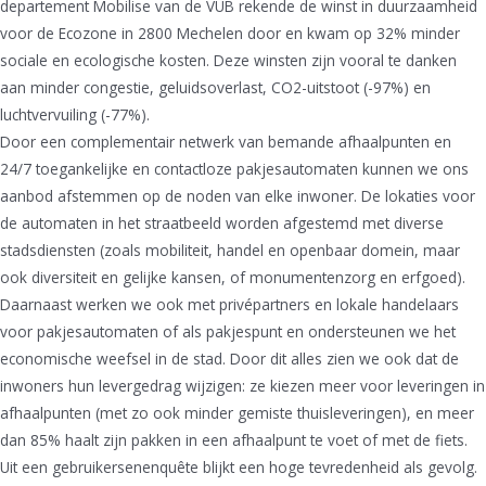
departement Mobilise van de VUB rekende de winst in duurzaamheid
voor de Ecozone in 2800 Mechelen door en kwam op 32% minder
sociale en ecologische kosten. Deze winsten zijn vooral te danken
aan minder congestie, geluidsoverlast, CO2-uitstoot (-97%) en
luchtvervuiling (-77%).
Door een complementair netwerk van bemande afhaalpunten en
24/7 toegankelijke en contactloze pakjesautomaten kunnen we ons
aanbod afstemmen op de noden van elke inwoner. De lokaties voor
de automaten in het straatbeeld worden afgestemd met diverse
stadsdiensten (zoals mobiliteit, handel en openbaar domein, maar
ook diversiteit en gelijke kansen, of monumentenzorg en erfgoed).
Daarnaast werken we ook met privépartners en lokale handelaars
voor pakjesautomaten of als pakjespunt en ondersteunen we het
economische weefsel in de stad. Door dit alles zien we ook dat de
inwoners hun levergedrag wijzigen: ze kiezen meer voor leveringen in
afhaalpunten (met zo ook minder gemiste thuisleveringen), en meer
dan 85% haalt zijn pakken in een afhaalpunt te voet of met de fiets.
Uit een gebruikersenenquête blijkt een hoge tevredenheid als gevolg.