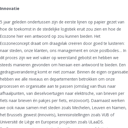
Innovatie
5 jaar geleden ondertussen zijn de eerste lijnen op papier gezet van
hoe de toekomst in de stedelijke logistiek eruit zou zien en hoe de
Ecozone hier een antwoord op zou kunnen bieden. Het
Ecozoneconcept draait om draagvlak creëren door goed te luisteren:
naar steden, onze klanten, ons management en onze postbodes… In
dit proces zijn we wel vaker op weerstand gebotst en hebben we
steeds manieren gevonden om hieraan een antwoord te bieden. Een
gedragsverandering komt er niet zomaar. Binnen de eigen organisatie
hebben we alle niveaus en departementen betrokken om onze
processen en organisatie aan te passen (omslag van thuis naar
afhaalpunten, van dieselvoertuigen naar elektrische, van brieven per
fiets naar brieven én pakjes per fiets, enzovoort). Daarnaast werken
we ook nauw samen met steden zoals Mechelen, Leuven en Namen,
het Brussels gewest (Innoviris), kennisinstellingen zoals VUB of
Université de Liège en Europese projecten zoals ULaaDS.