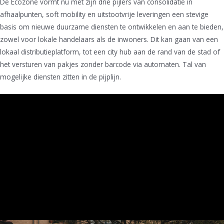
De Ecozone vormt nu met zijn drie pijlers van consolidatie in
afhaalpunten, soft mobility en uitstootvrije leveringen een stevige
basis om nieuwe duurzame diensten te ontwikkelen en aan te bieden,
zowel voor lokale handelaars als de inwoners. Dit kan gaan van een
lokaal distributieplatform, tot een city hub aan de rand van de stad of
het versturen van pakjes zonder barcode via automaten. Tal van
mogelijke diensten zitten in de pijplijn.