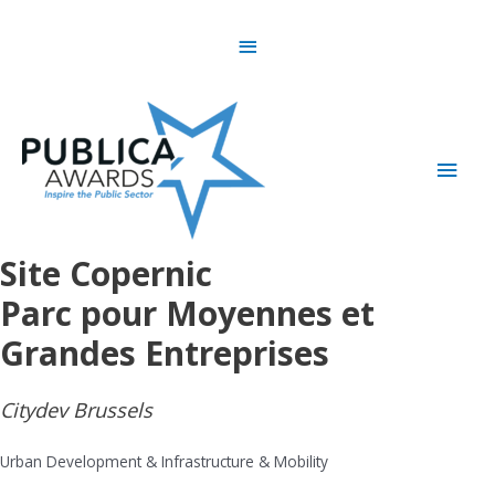
Skip
Above
to
content
Header
Main
Men
Site Copernic
Parc pour Moyennes et
Grandes Entreprises
Citydev Brussels
Urban Development & Infrastructure & Mobility