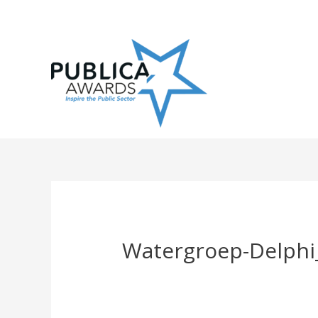
Skip
to
content
Watergroep-Delphi_