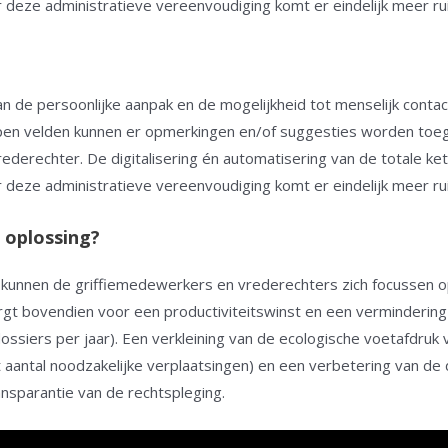
or deze administratieve vereenvoudiging komt er eindelijk meer rui
van de persoonlijke aanpak en de mogelijkheid tot menselijk con
open velden kunnen er opmerkingen en/of suggesties worden to
erechter. De digitalisering én automatisering van de totale kete
or deze administratieve vereenvoudiging komt er eindelijk meer rui
e oplossing?
en kunnen de griffiemedewerkers en vrederechters zich focussen 
orgt bovendien voor een productiviteitswinst en een vermindering
ssiers per jaar). Een verkleining van de ecologische voetafdruk v
 aantal noodzakelijke verplaatsingen) en een verbetering van de 
nsparantie van de rechtspleging.