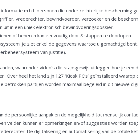
 informatie m.b.t. personen die onder rechterlijke bescherming gep
riffier, vrederechter, bewindvoerder, verzoeker en de bescherm
ken uit in een uniek elektronisch bewindvoeringsdossier.
ndienen of beheren kan eenvoudig door 8 stappen te doorlopen.
gssysteem. Je ziet enkel de gegevens waartoe u gemachtigd bent.
erbeheersysteem van Justitie).
 vinden, waaronder video’s die stapsgewijs uitleggen hoe je een
en. Over heel het land zijn 127 ‘Kiosk PC’s’ geïnstalleerd waarop
le betrokken partijen worden maximaal begeleid in dit nieuwe digi
van de persoonlijke aanpak en de mogelijkheid tot menselijk con
open velden kunnen er opmerkingen en/of suggesties worden to
erechter. De digitalisering én automatisering van de totale kete