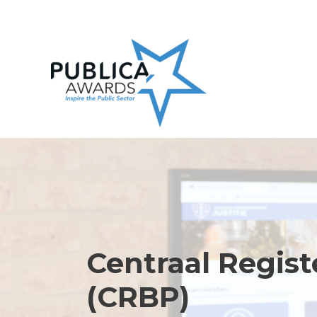
Skip
to
content
Centraal Regis
(CRBP)