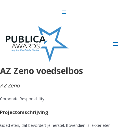
Skip
Above
to
content
Header
Main
Men
AZ Zeno voedselbos
AZ Zeno
Corporate Responsibility
Projectomschrijving
Goed eten, dat bevordert je herstel. Bovendien is lekker eten