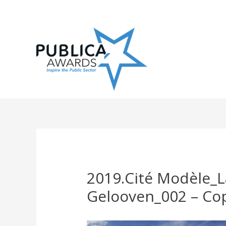
Skip
to
content
2019.Cité Modèle_L
Gelooven_002 – Co