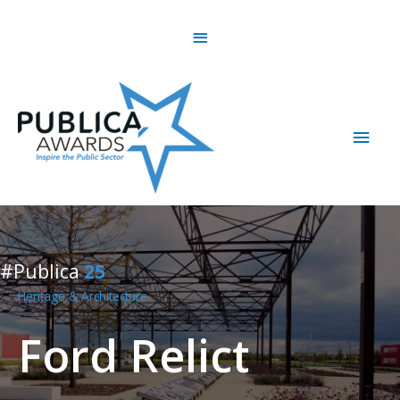
Skip
Above
to
content
Header
Main
Men
#Publica
25
Heritage & Architecture
Ford Relict