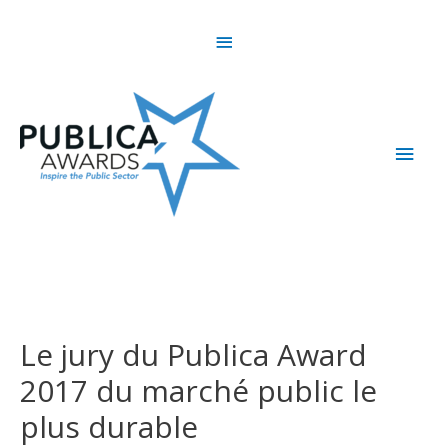
Skip
Above
to
content
Header
Main
Men
Le jury du Publica Award
2017 du marché public le
plus durable